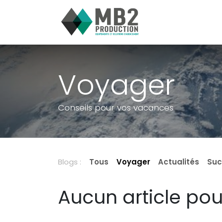
Se rendre au contenu
Accueil
Postes
Voyager
Conseils pour vos vacances
Blogs :
Tous
Voyager
Actualités
Suc
Aucun article po