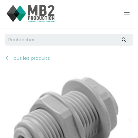
Se rendre au contenu
Tous les produits