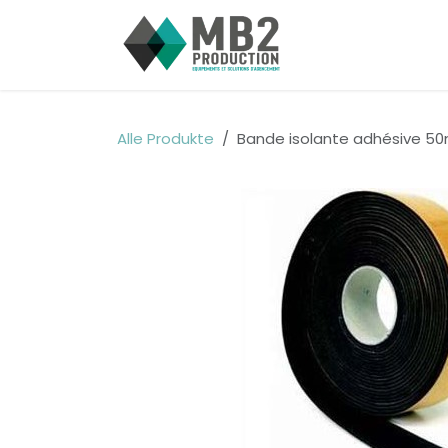
Zum Inhalt springen
Home
Jobs
Alle Produkte
Bande isolante adhésive 50