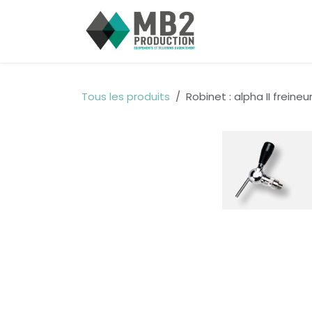
Se rendre au contenu
Accueil
Postes
Tous les produits
Robinet : alpha II freineur