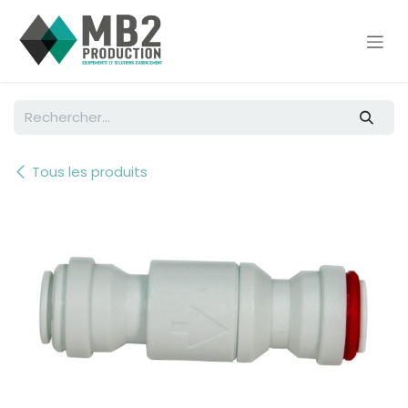
Se rendre au contenu
Tous les produits