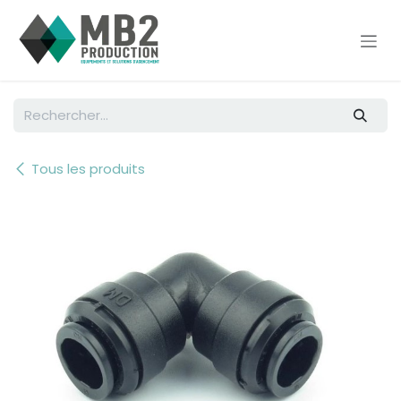
Se rendre au contenu
Tous les produits