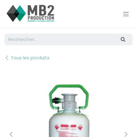
Se rendre au contenu
Tous les produits