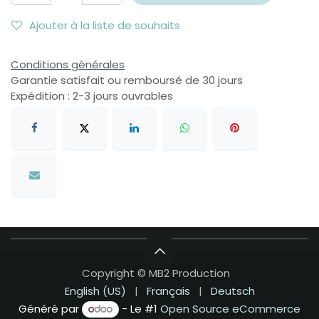
Ajouter à la liste de souhaits
Conditions générales
Garantie satisfait ou remboursé de 30 jours
Expédition : 2-3 jours ouvrables
Copyright © MB2 Production
English (US)
|
Français
|
Deutsch
Généré par
- Le #1
Open Source eCommerce