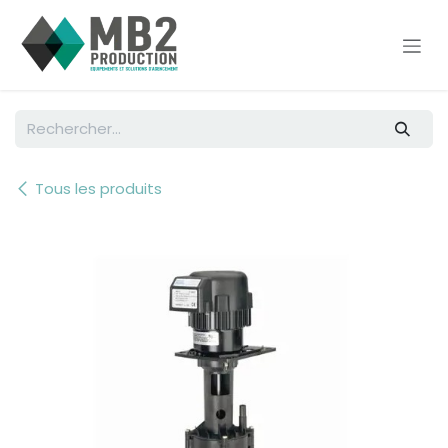
Se rendre au contenu
Tous les produits