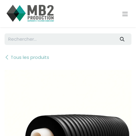
Se rendre au contenu
Tous les produits