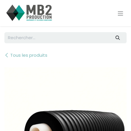
Se rendre au contenu
Tous les produits