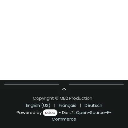
Copyright © MB2 Production
English (US)
|
Français
|
Deutsch
Powered by
- Die #1
Open-Source-E-
Commerce