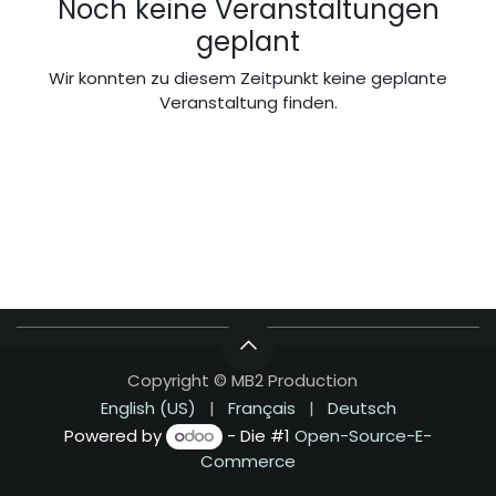
Noch keine Veranstaltungen
geplant
Wir konnten zu diesem Zeitpunkt keine geplante
Veranstaltung finden.
Copyright © MB2 Production
English (US)
|
Français
|
Deutsch
Powered by
- Die #1
Open-Source-E-
Commerce