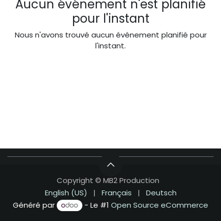
Aucun événement n'est planifié
pour l'instant
Nous n'avons trouvé aucun événement planifié pour
l'instant.
Copyright © MB2 Production
English (US)
|
Français
|
Deutsch
Généré par
- Le #1
Open Source eCommerce