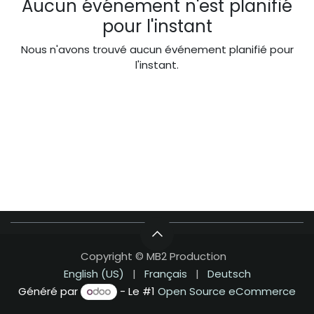
Aucun événement n'est planifié
pour l'instant
Nous n'avons trouvé aucun événement planifié pour
l'instant.
Copyright © MB2 Production
English (US)
|
Français
|
Deutsch
Généré par
- Le #1
Open Source eCommerce