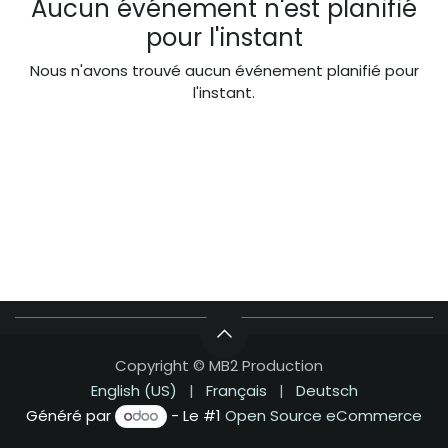
Aucun événement n'est planifié
pour l'instant
Nous n'avons trouvé aucun événement planifié pour
l'instant.
Copyright © MB2 Production
English (US)
|
Français
|
Deutsch
Généré par
- Le #1
Open Source eCommerce